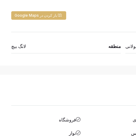
باز کردن در Google Maps
لانی
منطقه
لانگ بیچ
ی
فروشگاه
یس
نوار