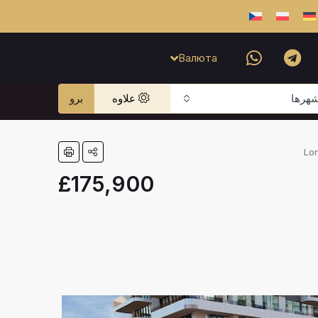
Валюта
هرها
علاوه
برو
£175,900