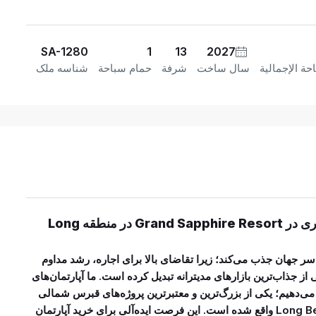
SA-1280
1
13
2027
حة الإجمالية
سال ساخت
شرفة
حمام سباحة
شناسه ملک
املاک قبرس شمالی: آپارتمان‌های سرمایه‌گذاری در Grand Sapphire Resort در منطقه Long
ر جهان جذب می‌کند؛ زیرا تقاضای بالا برای اجاره، رشد مداوم
از جذاب‌ترین بازارهای مدیترانه تبدیل کرده است. ما آپارتمان‌های
 در Grand Sapphire Resort را ارائه می‌دهیم؛ یکی از بزرگ‌ترین و معتبرترین پروژه‌های قبرس شمالی
که در ساحل دریای مدیترانه و در منطقه محبوب Long Beach واقع شده است. این فرصت ایده‌آلی برای خرید آپارتمان