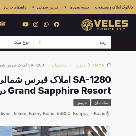
کاتالوگ املاک و مستغلات
دسته بندی ها
قبرس شمالی
راهنمای خریدار
 841 4838
رده
نوع ملک
Home
فروش
ساختمان
SA-1280 املاک قبرس شمالی: آپارتمان‌های سرمایه‌گذاری در Grand Sapphire Resort در منطقه Long Beach
SA-1280 املاک قبرس شم
Grand Sapphire Resort در منطقه Long Beach
ساختمان
فروش
diyesi, İskele, Kuzey Kıbrıs, 99850, Κύπρος - Kıbrıs