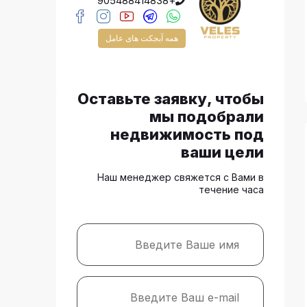
+905488414838
همه آبجکت های عامل
Оставьте заявку, чтобы
мы подобрали
недвижимость под
ваши цели
Наш менеджер свяжется с Вами в
течение часа