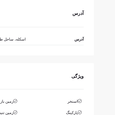
آدرس
آدرس
اسکله، ساحل طو
ویژگی
استخر
زمین باز
پارکینگ
زمین تن