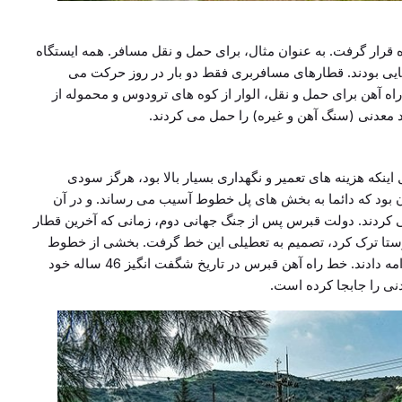
قرار گرفت. به عنوان مثال، برای حمل و نقل مسافر. همه ایستگاه
وهایی بودند. قطارهای مسافربری فقط دو بار در روز حرکت می
اه آهن برای حمل و نقل، الوار از کوه های ترودوس و محموله از
د معدنی (سنگ آهن و غیره) را حمل می کردند.
ل اینکه هزینه های تعمیر و نگهداری بسیار بالا بود، هرگز سودی
ن بود که دائما به بخش های پل خطوط آسیب می رساند. و در آن
 کردند. دولت قبرس پس از جنگ جهانی دوم، زمانی که آخرین قطار
به مقصد فاماگوستا ترک کرد، تصمیم به تعطیلی این خط گرفت. بخشی از خطوط
در منطقه لفکه و در جنوب تا سال 1974 به کار خود ادامه دادند. خط راه آهن قبرس در تاریخ شگفت انگیز 46 ساله خود