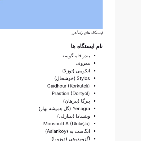
ایستگاه های راه آهن
نام ایستگاه ها
بندر فاماگوستا
معروف
انکومی (توزلا)
Stylos (خوشحال)
Gaidhour (Korkuteli)
Prastion (Dortyol)
پیرگا (پیرهان)
Yenagra (گل همیشه بهار)
ویتسادا (پینارلی)
Mousoulit A (Ulukışla)
انگاست به (Aslanköy)
اگزومتوهی (دوزووا)