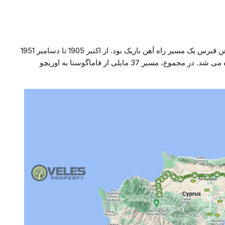
آیا می دانستید که در قبرس راه آهن وجود دارد؟ راه آهن قبرس یک مسیر راه آهن باریک بود. از اکتبر 1905 تا دسامبر 1951
فعالیت می کرد و راه آهن دولتی قبرس (CGR) نامیده می شد. در مجموع، مسیر 37 مایلی از فاماگوستا به اوریچو