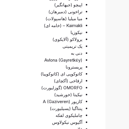
اپیچو (جیهانگیر)
تراخونی (دمیرهان)
میا میلیا (هاسپولات)
Kaimakli – (خامه ای)
نیکوزیا
یرولاکو (آلایکوی)
یک تریمیتی
دنی به
Avlona (Gayretköy)
پریسترونا
کاتوکوپی ای (کاتوکوپیا)
ارقاخی (آکچای)
OMORFO (گوزلیورت)
نیکیتا (خورشید)
کازیور A (Gaziveren)
پنتاگیا (یسیلیورت)
چاملیکوی لفکه
آگیوس نیکولاوس