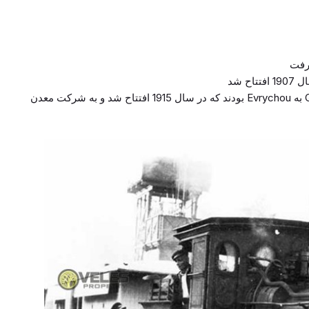
 رفت
ح شد
و بخش های III و IV امتداد راه آهن از Guzelyurt به Evrychou بودند که در سال 1915 افتتاح شد و به شرکت معدن