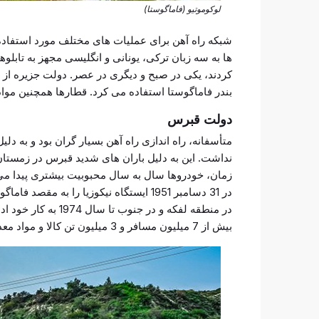
لوکوموتیو (فاماگوستا)
شبکه راه آهن برای عملیات های مختلف مورد استفاده 
ها به سه زبان ترکی، یونانی و انگلیسی مجهز به تابل
کردند، یکی در صبح و دیگری در عصر. دولت جزیره از ر
بندر فاماگوستا استفاده می کرد. قطارها همچنین موا
دولت قبرس
متأسفانه، راه اندازی راه آهن بسیار گران بود و به دلی
نداشت. این به دلیل باران های شدید قبرس در زمستا
زمان، خودروها سال به سال محبوبیت بیشتری پیدا می
در 31 دسامبر 1951 ایستگاه نیکوزیا را 
بیش از 7 میلیون مسافر و 3 میلیون تن کالا و مواد معدنی را جابجا کرده است.