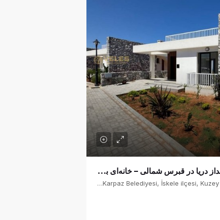
SB-2-0472 بنگالو با چشم‌انداز دریا در قبرس شمالی – خانه‌ای با تراس پشت‌بام و زمین وسیع
Kalamia, Yenierenköy, Erenköy-Karpaz Belediyesi, İskele ilçesi, Kuzey Kıbrıs, 99950, Κύπρος - Kıbrıs