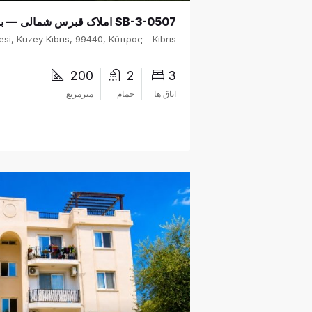
200
2
3
اتاق ها
حمام
مترمربع