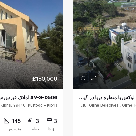
£150,000
SV-31134 املاک قبرس شمالی: ویلای لوکس با منظره دریا در گیرنه – خانه‌ای ایده‌آل در مدیترانه و فرصت سرمایه‌گذاری
Karaoğlanoğlu, Girne Belediyesi, Girne ilçesi, Kuzey Kıbrıs, 9930, Κύπρος - Kıbrıs
145
3
3
اتاق ها
حمام
مترمربع