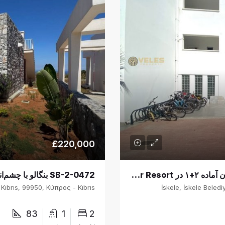
£220,000
SA-2418 املاک قبرس شمالی: آپارتمان آماده ۲+۱ در Caesar Resort، ایسکله — سرمایه‌گذاری و زندگی در نزدیکی لانگ بیچ
İskele, İskele Beledi
83
1
2