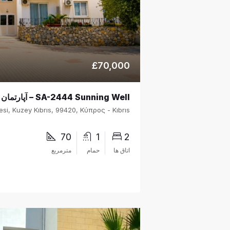
£70,000
70
1
2
اتاق ها
حمام
مترمربع