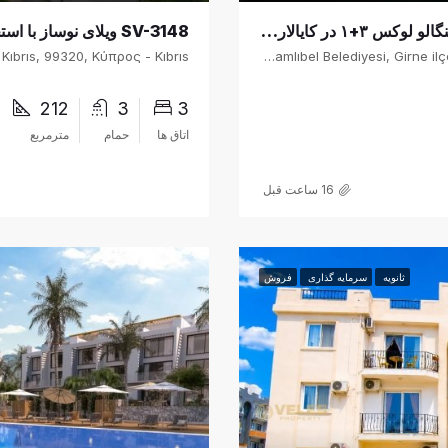
SB-3-0507 املاک قبرس شمالی — بنگالو لوکس ۳+۱ در کایالار با چشم‌انداز پانوراما به دریا و کوهستان
SV-3148 ویلای نوساز با استخر در مجتمع لا پلاژ در اوزانکوی
Cavıt Sarsılmaz Sokak, Kayalar, Lapta-Alsancak-Çamlıbel Belediyesi, Girne ilçesi, Kuzey Kıbrıs, 99440, Κύπρος - Kıbrıs
212
3
3
اتاق ها
حمام
مترمربع
16 ساعت قبل
ثانویه
سرمایه گذاری
فروش