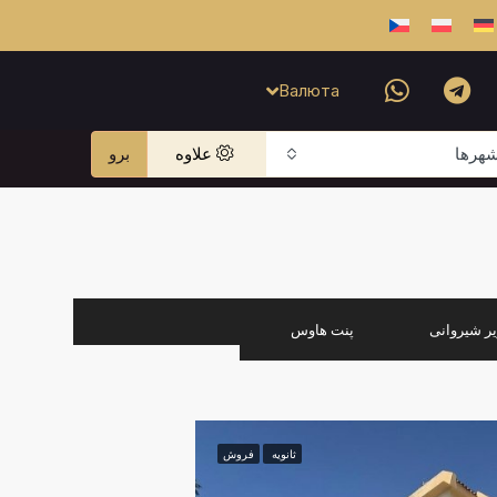
Валюта
هرها
علاوه
برو
یر شیروانی
پنت هاوس
ثانویه
فروش