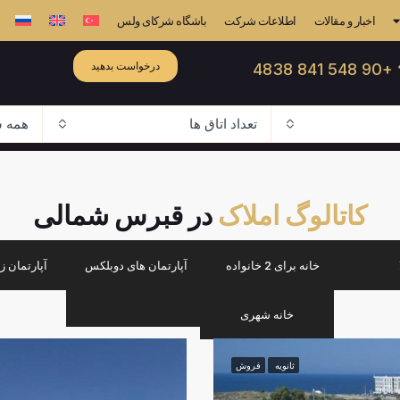
اخبار و مقالات
اطلاعات شرکت
باشگاه شرکای ولس
درخواست بدهید
☎ +90 548
تعداد اتاق ها
همه ش
کاتالوگ املاک
در قبرس شمالی
خانه برای 2 خانواده
آپارتمان های دوبلکس
آپارتمان ز
خانه شهری
ثانویه
فروش