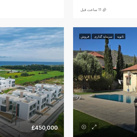
11 ساعت قبل
ثانویه
سرمایه گذاری
فروش
£450,000