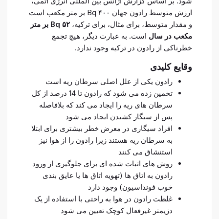
شود. بر اساس گزارش آژانس بین المللی انرژی اتمی،
ارزش متوسط رادون جهان ۴۰۰ Bq بر متر مکعب است
و مقدار متوسط، برای مثال، برای ترکیه،
۵۲ Bq بر متر
مکعب در سال
است. به عبارت دیگر، هیچ تجمع
خطرناکی از رادون در ترکیه وجود ندارد.
وقایع کلیدی
رادون یکی از علل اصلی سرطان ریه است
تخمین زده می شود که رادون تا 14 درصد از کل
سرطان های ریه را ایجاد می کند که بلافاصله
پس از سیگار کشیدن ایجاد می شود
افراد سیگاری در معرض خطر بیشتری برای ابتلا
به سرطان ریه هستند زیرا رادون را از هوا نیز
استنشاق می کنند
روش های اثبات شده ای برای جلوگیری از ورود
رادون به اتاق ها (تهویه اتاق ها یا عایق بندی
خوب فونداسیون) وجود دارد
غلظت رادون در هوا به راحتی با استفاده از یک
دزیمتر غیرفعال کوچک تعیین می شود