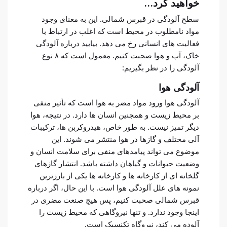
خواهید کرد…
سطح آلودگی در قبرس شمالی. این به معنای وجود
مواد نامطلوب در محیط است که اغلب در ارتباط با
فعالیت های انسانی رخ می دهد. بیایید درباره آلودگی
خاک، آب و هوا صحبت کنیم. معمول است که ۸ نوع
آلودگی را در نظر بگیریم:
آلودگی هوا
آلودگی هوا ورود مواد مضر به هوا است که تأثیر منفی
بر محیط زیست و همچنین انسان ها دارد. در نتیجه، هوا
دیگر تمیز نیست. به طور خاص، هیدروکربن ها، ترکیبات
آلی مختلف و گازها در هوا منتشر می شوند. این
موضوع می تواند پیامدهای منفی برای سلامت انسان و
وضعیت حیوانات و گیاهان داشته باشد. انتشار گازهای
گلخانه ای از کارخانه ها و کارخانه ها یکی از بارزترین
نمونه های علل آلودگی هوا است. با این حال، اگر درباره
قبرس شمالی صحبت کنیم، پس هیچ صنعت مضری در
اینجا وجود ندارد. و تنها نیروگاهی که محیط زیست را
آلوده می کند، نیروگاه تکنسیک است.