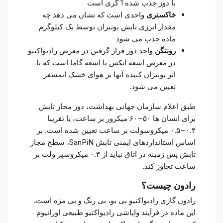
با دوز جذب شده 1 گری است
خاکستری
واحدی است که نشان می دهد چه
مقدار انرژی تابش یونیزان توسط یک کیلوگرم
ماده جذب می شود
رونتگن
واحد دوز قرار گرفتن در معرض رادیواکتیو
در معرض اشعه ایکس یا اشعه گاما است که با
اثر یونیزان کننده آنها بر هوای خشک اتمسفر
تعیین می شود.
طبق اعلام سازمان جهانی بهداشت، دوز مجاز تابش
برای انسان ها ۵۰−۶۰ میکرور بر ساعت، یا تقریبا
۰.۴−۰.۵ میکروسولت بر ساعت تعیین شده است. بر
اساس استانداردهای ایمنی تابش SanPiN، سطح مجاز
تابش پس زمینه در اتاق نباید از ۰.۳ میکروسپر ولت بر
ساعت تجاوز کند.
رادون چیست؟
رادون گازی رادیواکتیو بی بو، بی رنگ و بی مزه است.
این ماده در فرآیند واپاشی رادیواکتیو طبیعی اورانیوم