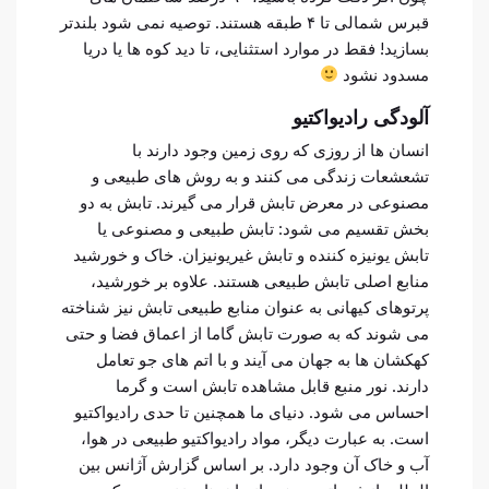
قبرس شمالی تا ۴ طبقه هستند. توصیه نمی شود بلندتر
بسازید! فقط در موارد استثنایی، تا دید کوه ها یا دریا
مسدود نشود
آلودگی رادیواکتیو
انسان ها از روزی که روی زمین وجود دارند با
تشعشعات زندگی می کنند و به روش های طبیعی و
مصنوعی در معرض تابش قرار می گیرند. تابش به دو
بخش تقسیم می شود: تابش طبیعی و مصنوعی یا
تابش یونیزه کننده و تابش غیریونیزان. خاک و خورشید
منابع اصلی تابش طبیعی هستند. علاوه بر خورشید،
پرتوهای کیهانی به عنوان منابع طبیعی تابش نیز شناخته
می شوند که به صورت تابش گاما از اعماق فضا و حتی
کهکشان ها به جهان می آیند و با اتم های جو تعامل
دارند. نور منبع قابل مشاهده تابش است و گرما
احساس می شود. دنیای ما همچنین تا حدی رادیواکتیو
است. به عبارت دیگر، مواد رادیواکتیو طبیعی در هوا،
آب و خاک آن وجود دارد. بر اساس گزارش آژانس بین