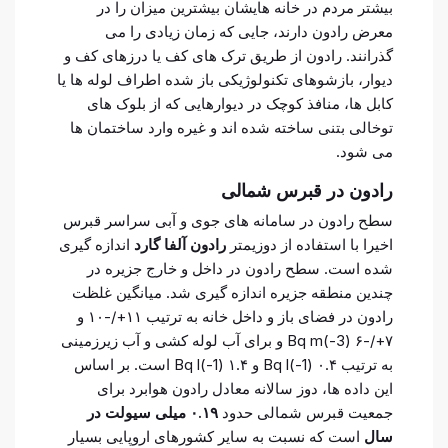
بیشتر مردم در خانه هایشان بیشترین میزان را در
معرض رادون دارند، جایی که زمان زیادی را می
گذرانند. رادون از طریق ترک های کف یا درزهای کف و
دیوار، بازشوهای تکنولوژیکی باز شده اطراف لوله ها یا
کابل ها، منافذ کوچک در دیوارهایی که از بلوک های
توخالی بتنی ساخته شده اند و غیره وارد ساختمان ها
می شود.
رادون در قبرس شمالی
سطح رادون در سامانه های جوی و آبی سراسر قبرس
اخیرا با استفاده از دوزیمتر
رادون آلفا گارد
اندازه گیری
شده است. سطح رادون در داخل و خارج جزیره در
چندین منطقه جزیره اندازه گیری شد. میانگین غلظت
رادون در فضای باز و داخل خانه به ترتیب ۱۱+/-۱۰ و
۷+/-۶ Bq m(-3) و برای آب لوله کشی و آب زیرزمینی
به ترتیب ۰.۴ Bq l(-1) و ۱.۴ Bq l(-1) است. بر اساس
این داده ها، دوز سالانه معادل رادون هوابرد برای
جمعیت قبرس شمالی حدود
۰.۱۹ میلی سیولت در
سال
است که نسبت به سایر کشورهای اروپایی بسیار