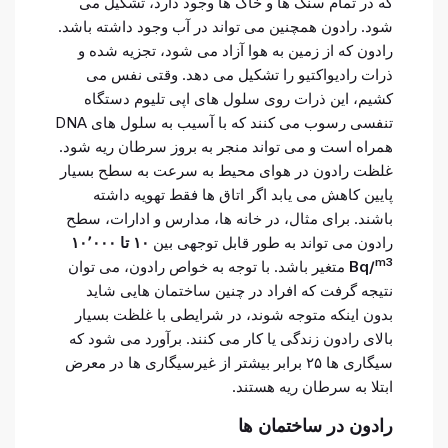
که در تمام سنگ ها و خاک ها وجود دارد، تشکیل می
شود. رادون همچنین می تواند در آب وجود داشته باشد.
رادون که از زمین به هوا آزاد می شود، تجزیه شده و
ذرات رادیواکتیو را تشکیل می دهد. وقتی نفس می
کشیم، این ذرات روی سلول های اپی تلیوم دستگاه
تنفسی رسوب می کنند که با آسیب به سلول های DNA
همراه است و می تواند منجر به بروز سرطان ریه شود.
غلظت رادون در هوای محیط به سرعت به سطح بسیار
پایین کاهش می یابد اگر اتاق ها فقط تهویه داشته
باشند. برای مثال، در خانه ها، مدارس و ادارات، سطح
رادون می تواند به طور قابل توجهی بین
۱۰ تا ۱۰٬۰۰۰
m3
Bq/
متغیر باشد. با توجه به خواص رادون، می توان
نتیجه گرفت که افراد در چنین ساختمان هایی شاید
بدون اینکه متوجه شوند، در شرایطی با غلظت بسیار
بالای رادون زندگی یا کار می کنند. برآورد می شود که
سیگاری ها ۲۵ برابر بیشتر از غیرسیگاری ها در معرض
ابتلا به سرطان ریه هستند.
رادون در ساختمان ها