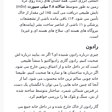
المللی انرژی اتمی، همه انسان های زنده روی کره
زمین به طور متوسط
سالانه ۲.۸ میلی سیورت
(mSv)
تابش طبیعی دریافت می کنند. ۸۵٪ این مقدار از خاک
تأمین می شود. ۱۴٪ باقی مانده ناشی از تشعشعات
پزشکی و ۱٪ ناشی از عناصر ساخت بشر (پیامدهای
نیروگاه های هسته ای، سلاح های هسته ای و غیره)
است.
رادون
چیزی درباره رادون شنیده ای؟ اگر نه، بیایید درباره اش
صحبت کنیم. رادون گازی رادیواکتیو با منشأ طبیعی
است که در داخل خانه و از اعماق زمین خارج می شود.
اگر درباره ساختمان ها و سازه ها صحبت کنیم، طبیعتا
خانه چوبی سالم ترین خانه محسوب می شود. اما از
آنجا که چنین خانه هایی را می توان با انگشتان یک دست
در قبرس شمالی شمرد، ساختار متوسط ساخته شده
از بتن، سنگ و بلوک ها را بررسی خواهیم کرد.
گاز رادون از خاک خارج شده و در داخل خانه جمع می