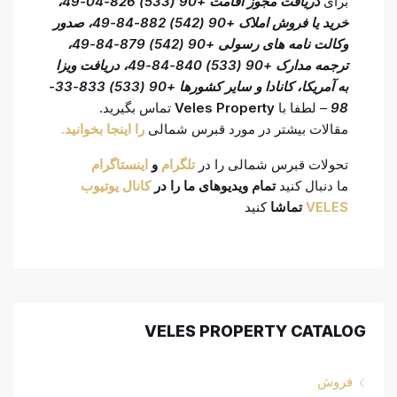
برای
دریافت مجوز اقامت +90 (533) 826-04-49،
خرید یا فروش املاک +90 (542) 882-84-49، صدور
وکالت نامه های رسولی +90 (542) 879-84-49،
ترجمه مدارک +90 (533) 840-84-49، دریافت ویزا
به آمریکا، کانادا و سایر کشورها +90 (533) 833-33-
98
– لطفا با
Veles Property
تماس بگیرید.
مقالات بیشتر در مورد قبرس شمالی
را اینجا بخوانید.
تحولات قبرس شمالی را در
تلگرام
و
اینستاگرام
ما دنبال کنید
تمام ویدیوهای ما را در
کانال یوتیوب
VELES
تماشا
کنید
VELES PROPERTY CATALOG
فروش