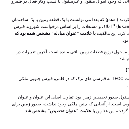
نی که وجود اموال منقول و غیرمنقول یا کسب وکار فعال در قلمرو
در ازای مدارک ارائه شده، متقاضیان امتیازی دریافت کردند (puan) که بعدا می توانست با یک قطعه زمین یا یک ساختمان
3
İskan
)
املاک و مستغلات را بر اساس درخواست شهروند قبرس
ت کرد. این مالکیت
با علامت “عنوان مبادله” مشخص شده بود که
بود.
مسئول توزیع قطعات زمین باقی مانده است. آخرین تغییرات در
– حق مالکیت املاک و مستغلات اعطا شده توسط دولت TFGC به قبرسی های ترک که در قلمرو قبرس جنوبی ملکی
ه توزیع زمین نیز بر اساس مفاد قانون 41/1977 مسئول صدور تخصیص زمین بود. تفاوت اصلی این عنوان و عنوان
وبی است. از آنجایی که چنین ملکی وجود نداشت، صدور زمین برای
گرفت، این عناوین
با علامت “عنوان تخصیص” مشخص شد.