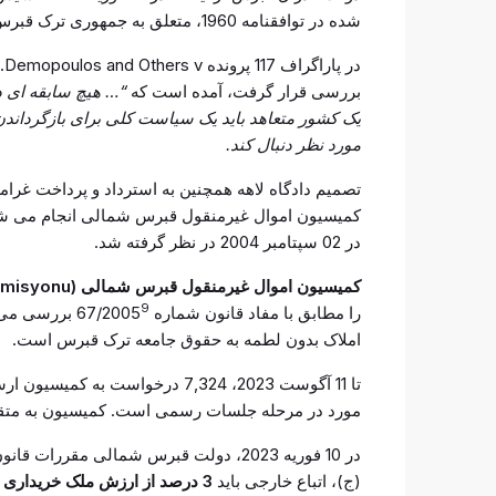
شده در توافقنامه 1960، متعلق به جمهوری ترک قبرس شمالی خواهد بود.
در پاراگراف 117 پرونده Demopoulos and Others v. ترکیه
بررسی قرار گرفت، آمده است که
“… هیچ سابقه ای در
یک کشور متعاهد باید یک سیاست کلی برای بازگرداندن 
مورد نظر دنبال کند.
تصمیم دادگاه لاهه همچنین به استرداد و پرداخت غرا
کمیسیون اموال غیرمنقول قبرس شمالی انجام می شود
در 02 سپتامبر 2004 در نظر گرفته شد.
کمیسیون اموال غیرمنقول قبرس شمالی (Taşınmaz Mal Komisyonu)
9
را مطابق با مفاد قانون شماره 67/2005
بررسی می ک
املاک بدون لطمه به حقوق جامعه ترک قبرس است.
مورد در مرحله جلسات رسمی است. کمیسیون به متقاضیان 396,363,257 پوند غرامت
(ج)، اتباع خارجی باید
3 درصد از ارزش ملک خریداری شده