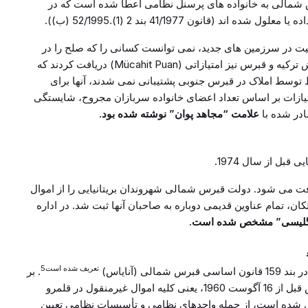
شمالی به خانواده های پرسنل نظامی اعطا شده است که در
ت در سرزمین های جدید، نمی توانست کسانی را که صلح را در
جزیره حفظ می کردند، نادیده بگیرد. خانواده های ارتش ترکیه و قبرس نیز امتیازاتی (Mücahit Puan) دریافت کردند که
ط توسط املاک در قبرس جنوبی پشتیبانی نمی شدند، آنها برای
ازات بر اساس تعداد اعضای خانواده سربازان مجروح، شایستگی
ادر شده با
علامت “مجاهد پوان” نوشته شده بود.
قبل از سال 1974.
فت می شود. دولت قبرس شمالی شهروندان بریتانیایی را از اموال
ن، تمام عناوین قدیمی دوباره به صاحبان آنها ثبت شد. در اداره
نگلیسی” مشخص شده است.
تعریف شده است5
 (آنایاس)
. بر
اساس این بند، اموال غیرمنقول متعلق به دولت قبرس قبل از 16 آگوست 1960، یعنی کلیه اموال غیرمنقول در قلمرو
قبرس ترکیه که در 13 فوریه 1975 تأسیس شده است، از جمله واحدهای نظامی و تأسیسات نظامی تعیین