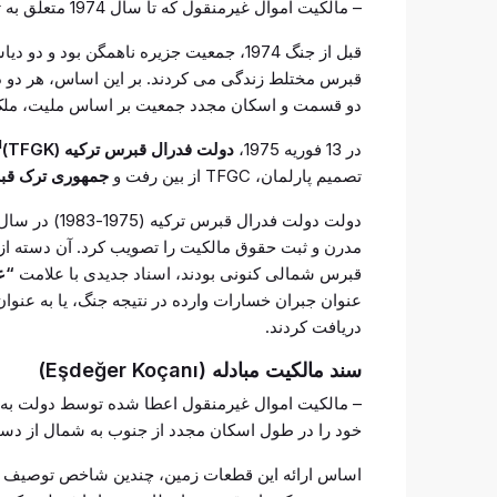
– مالکیت اموال غیرمنقول که تا سال 1974 متعلق به ترک های قبرس بود.
قبل از جنگ 1974، جمعیت جزیره ناهمگن ب
قبرس مختلط زندگی می کردند. بر این اساس، هر دو دا
دو قسمت و اسکان مجدد جمعیت بر اساس ملیت، ملک ص
1
در 13 فوریه 1975،
دولت فدرال قبرس ترکیه (TFGK)
تصمیم پارلمان، TFGC از بین رفت و
جمهوری ترک قبرس شمالی (C
دولت دولت فدرال قبرس ترکیه (1975-1983) در سال 1977 قانون 41/1977 در مورد توزیع
قبرس شمالی کنونی بودند، اسناد جدیدی با علامت
“ع
عنوان جبران خسارات وارده در نتیجه جنگ، یا به عنو
دریافت کردند.
سند مالکیت مبادله (Eşdeğer Koçanı)
– مالکیت اموال غیرمنقول اعطا شده توسط دولت به 
خود را در طول اسکان مجدد از جنوب به شمال از دست 