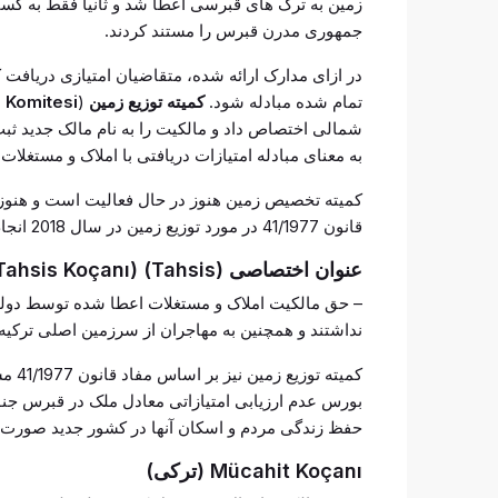
زمین به ترک های قبرسی اعطا شد و ثانیا فقط به کسا
جمهوری مدرن قبرس را مستند کردند.
تمام شده مبادله شود.
کمیته توزیع زمین
(
 Komitesi
شمالی اختصاص داد و مالکیت را به نام مالک جدید ثب
به معنای مبادله امتیازات دریافتی با املاک و مستغلات 
کمیته تخصیص زمین هنوز در حال فعالیت است و هنوز 
قانون 41/1977 در مورد توزیع زمین در سال 2018 انجام شد.
عنوان اختصاصی (Tahsis) (Tahsis Koçanı)
نداشتند و همچنین به مهاجران از سرزمین اصلی ترکیه.
کمیت
بورس عدم ارزیابی امتیازاتی معادل ملک در قبرس جن
حفظ زندگی مردم و اسکان آنها در کشور جدید صورت 
Mücahit Koçanı (ترکی)