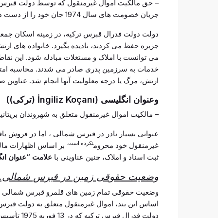
– حق مالکیت اموال غیرمنقول که توسط دولت قبرس 
جریان خصومت های سال 1974 جان خود را از دست داده یا معلول شده اند (قانون 41/1977 بند 2 (1).52/1995 (ب)).
دولت دولت فدرال قبرس ترکیه، در زمینه اسکان جمعی
می توانست با املاک و مستغلات مبادله شود. این نقا
خدمات به سرزمین پدری صادر می شدند. محاسبه امتی
ارتش، مرگ یا درجه معلولیت آنها انجام شد. عناوین ص
و
عنوان انگلیسی (İngiliz Koçanı (
ترکی)
)
– مالکیت اموال غیرمنقول متعلق به شهروندان بریتانیایی 
عنوانی بسیار نادر در قبرس شمالی ، اما در فروش یا
نکرده است.
غیرمنقول خود محروم
بر اساس اظهارات مالکا
ثبت اسناد و املاک، چنین عناوینی با
علامت “عنوان ا
وضعیت حقوقی زمین در قبرس شمالی.
وضعیت حقوقی تمام زمین های قلمرو قبرس شمالی در بند 159 قانون اساسی قبرس شمالی
دولت فدرال 