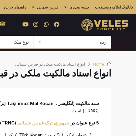
کاتالوگ املاک و مستغلات
دسته بندی ها
قبرس شمالی
راهنمای خریدار
 841 4838
رده
نوع ملک
Home
انواع اسناد مالکیت ملکی در قبرس شمالی
انواع اسناد مالکیت ملکی در 
سند مالکیت (انگلیسی، Taşınmaz Mal Koçanı (ترکی)
(TRNC) است.
5 نوع عنوان
در
جمهوری ترک قبرس شمالی
(TRNC) وجود دارد:
عنوان ترکی (انگلیسی: Türk Koçanı (ترکی)