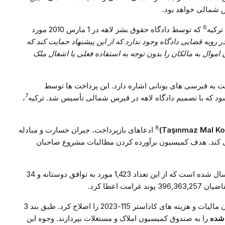
6
که توسط دادگاه حقوق بشر لاهه در 1 مارس 2010 مورد
 رویه قضایی دادگاه وجود ندارد که از این پیشنهاد حمایت کند که
اموال به مالکان را بدون توجه به استفاده فعلی یا اشغال ملک
مت به قبرسی های یونانی اشاره دارد. این پرداخت ها توسط
7
 که با تصمیم دادگاه لاهه در قبرس شمالی تأسیس شد. ترکیه
،
8
ادعاهای بازپرداخت، جبران خسارت و مبادله
ند. هدف کمیسیون برآورده کردن مطالبات مشروع صاحبان
تا 11 آگوست 2023، 7,324 درخواست به کمیسیون ارسال شده است که از این تعداد 1,423 مورد به توافق دوستانه و 34
 اعطا کرد.
در 10 فوریه 2023، دولت قبرس شمالی مقررات قانون مالیات و هزینه های کاداستر 115-2023 را اصلاح کرد. طبق بند 3
را به صندوق کمیسیون املاک و مستغلات بپردازند. وجوه این