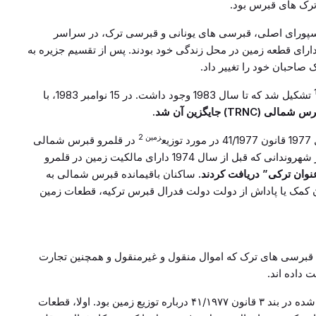
ود و دو دیاسپورای اصلی، قبرسی های یونانی و قبرسی ترک، در سراسر
رای قطعه زمین در محل زندگی خود بودند. پس از تقسیم جزیره به
احبان خود را تغییر داد.
تشکیل شد که تا سال 1983 وجود داشت. در 15 نوامبر 1983، با
TRN) جایگزین آن شد.
زمین 2
در قلمرو قبرس شمالی
مدرن و ثبت حقوق مالکیت را تصویب کرد. آن دسته از شهروندانی که قبل از سال 1974 دارای مالکیت زمین در قلمرو
نوان ترکی” دریافت کردند.
ساکنان باقیمانده قبرس شمالی به
ان کمک یا پاداش از دولت دولت فدرال قبرس ترکیه، قطعات زمین
قبرسی های ترک که اموال منقول و غیرمنقول و همچنین تجارت
داده اند.
اساس ارائه این قطعات زمین، چندین شاخص توصیف شده در بند ۳ قانون ۴۱/۱۹۷۷ درباره توزیع زمین بود. اولا، قطعات