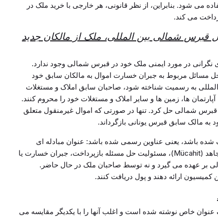
ه می شود. بنابراین، از نظر قانونی، هر خارجی با خرید ملک در
داخت می کند.
 قبرس شمالی بین المللی، ملک از مالکان جدید
ی نگرانی در مورد ایمنی ملک خود در قبرس شمالی وجود ندارد.
حل مسائل مربوط به جبران خسارت اموال به مالکان سابق خود
مللی به رسمیت شناخته شود، صاحبان سابق املاک و مستغلات
پارتمان ها، زمین ها و سایر املاک و مستغلات خود را محروم کنند.
قبرس شمالی حل کرد. تنها در صورتی که اموال غیرمنقول متعلق
د به مالک سابق قبرس یونانی بازگرداند.
ه باشد، یعنی عناوین رسمی شده باشد: عنوان مبادله ای
(Eşdeğer)، عنوان تخصیص یافته (Tahsis)، عنوان مجاهد (Mücahit)، مسئولیت حل مسئله بازپرداخت، جبران خسارت یا
 بر عهده می گیرد و نه توسط صاحبان ملک در حال حاضر.
کمیسیون ارائه دهند و پول دریافت کنند.
ک عنوان خاص نوشته شده است و اغلب آنها را با یکدیگر مقایسه می