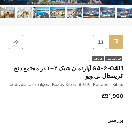
فروخته شد
فروخته
SA-2-0411 آپارتمان شیک ۲+۱ در مجتمع دنج
کریستال بی ویو
Bahçeli, Çatalköy-Esentepe Belediyesi, Girne ilçesi, Kuzey Kıbrıs, 99410, Κύπρος - Kıbrıs
£91,900
بررسی