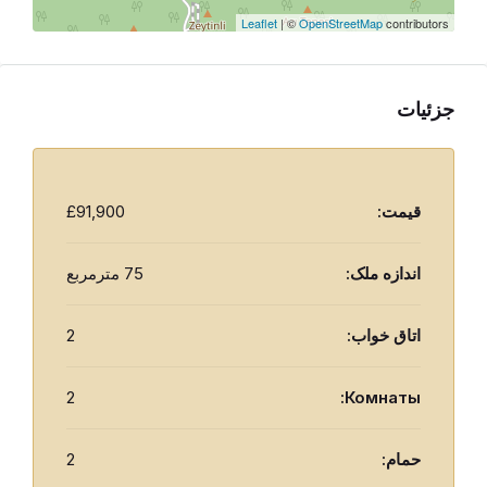
Leaflet
| ©
OpenStreetMap
contributors
جزئیات
قيمت:
£91,900
اندازه ملک:
75 مترمربع
اتاق خواب:
2
2
Комнаты:
حمام:
2