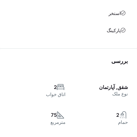
استخر
پارکینگ
بررسی
شقق, آپارتمان
2
نوع ملک
اتاق خواب
75
2
حمام
مترمربع