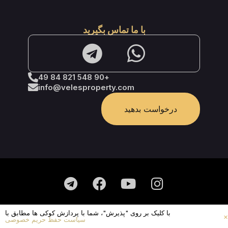
با ما تماس بگیرید
+90 548 821 84 49
info@velesproperty.com
درخواست بدهید
سیاست حفظ حریم خصوصی
با کلیک بر روی "پذیرش"، شما با پردازش کوکی ها مطابق با
سیاست حفظ حریم خصوصی
این یک پیشنهاد عمومی نیست.