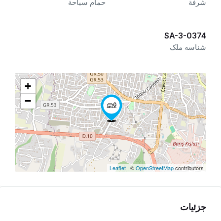
شرفة
حمام سباحة
SA-3-0374
شناسه ملک
+
−
Leaflet
| ©
OpenStreetMap
contributors
جزئیات