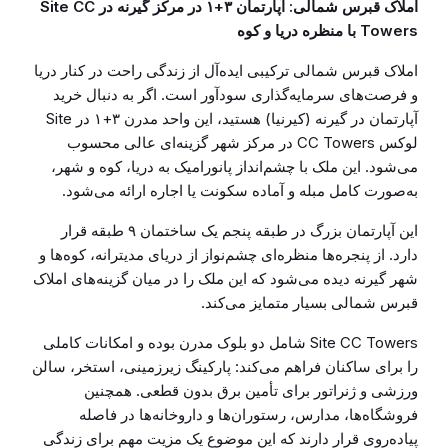
املاک قبرس شمالی: آپارتمان ۳+۱ در مرکز گیرنه در Site CC
Towers با منظره دریا و کوه
املاک قبرس شمالی ترکیبی ایده‌آل از زندگی راحت در کنار دریا
و فرصت‌های سرمایه‌گذاری سودآور است. اگر به دنبال خرید
آپارتمان در گیرنه (کیرنیا) هستید، این واحد مدرن ۳+۱ در Site
لوکس CC Towers در مرکز شهر گزینه‌ای عالی محسوب
می‌شود. این ملک با چشم‌انداز پانورامیک به دریا، کوه و شهر،
به‌صورت کامل مبله و آماده سکونت یا اجاره ارائه می‌شود.
این آپارتمان بزرگ در طبقه پنجم یک ساختمان ۹ طبقه قرار
دارد. از پنجره‌ها منظره‌ای چشم‌نواز از دریای مدیترانه، کوه‌ها و
شهر گیرنه دیده می‌شود که این ملک را در میان گزینه‌های املاک
قبرس شمالی بسیار متمایز می‌کند.
Site CC Towers شامل دو بلوک مدرن بوده و امکانات کاملی
را برای ساکنان فراهم می‌کند: پارکینگ زیرزمینی، استخر، سالن
ورزشی و ژنراتور برای تأمین برق بدون قطعی. همچنین
فروشگاه‌ها، مدارس، رستوران‌ها و داروخانه‌ها در فاصله
پیاده‌روی قرار دارند که این موضوع یک مزیت مهم برای زندگی