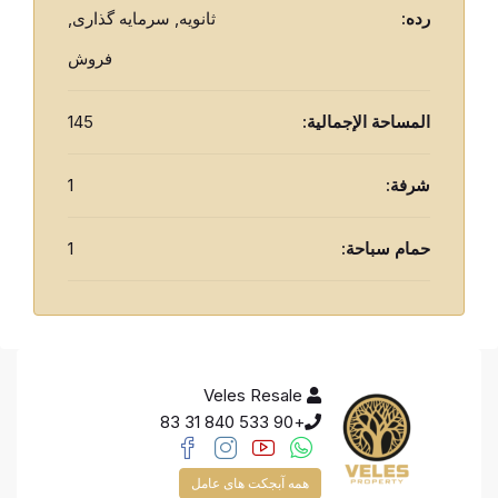
رده:
ثانویه, سرمایه گذاری,
فروش
المساحة الإجمالية:
145
شرفة:
1
حمام سباحة:
1
Veles Resale
+90 533 840 31 83
همه آبجکت های عامل