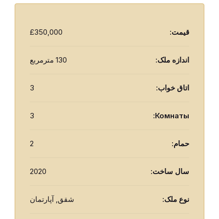
قيمت:
£350,000
اندازه ملک:
130 مترمربع
اتاق خواب:
3
3
Комнаты:
حمام:
2
سال ساخت:
2020
نوع ملک:
شقق, آپارتمان