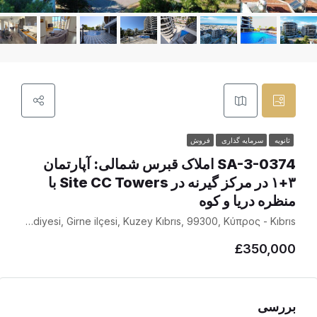
ثانویه
سرمایه گذاری
فروش
SA-3-0374 املاک قبرس شمالی: آپارتمان
۳+۱ در مرکز گیرنه در Site CC Towers با
منظره دریا و کوه
Şht Orhan Durusoy Sokak, Yukarı Girne Değirmentaşı Mahallesi, Girne, Girne Belediyesi, Girne ilçesi, Kuzey Kıbrıs, 99300, Κύπρος - Kıbrıs
£350,000
بررسی