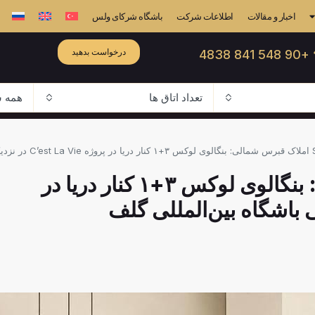
اخبار و مقالات
اطلاعات شرکت
باشگاه شرکای ولس
درخواست بدهید
☎ +90 548
تعداد اتاق ها
همه ش
لمللی گلف
SB-308 املاک قبرس شمالی: بنگالوی لوکس ۳+۱ کنار دریا در