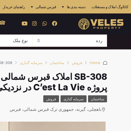
کاتالوگ املاک و مستغلات
دسته بندی ها
قبرس شمالی
راهنمای خریدار
 841 4838
رده
نوع ملک
Home
فروش
ساختمان
سرمایه گذاری
SB-308 املاک قبرس شمالی: بنگالوی لوکس ۳+۱ کنار دریا در پروژه C’est La Vie در نزدیکی باشگاه بین‌ا
پروژه C’est La Vie در نزدیکی باشگاه بین‌المللی گلف
ساختمان
سرمایه گذاری
فروش
باهچلی، گیرنه، جمهوری ترک قبرس شمالی، قبرس