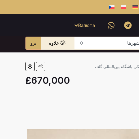
Валюта
هرها
علاوه
برو
£670,000