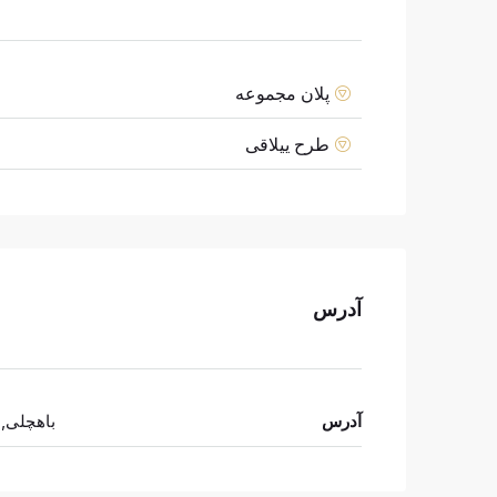
پلان مجموعه
طرح ییلاقی
آدرس
آدرس
باهچلی, 