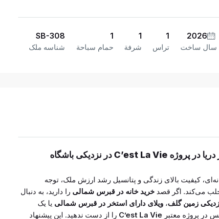
SB-308
1
1
1
2026
سال ساخت
تراس
شرفة
حمام سباحة
شناسه ملک
املاک قبرس شمالی: بنگالوی لوکس ۳+۱ کنار دریا در پروژه C’est La Vie در نزدیکی باشگاه
نه‌ای، کیفیت بالای زندگی و پتانسیل رشد ارزش ملک، توجه
جلب می‌کند. اگر قصد
خرید خانه در قبرس شمالی
را دارید، به دنبال
زدیکی زمین گلف
،
ویلای دارای استخر در قبرس شمالی
یا یک
س در پروژه معتبر
C’est La Vie
را از دست ندهید. این پیشنهاد