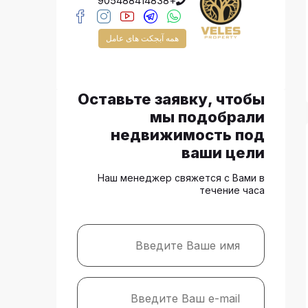
+905488414838
همه آبجکت های عامل
Оставьте заявку, чтобы
мы подобрали
недвижимость под
ваши цели
Наш менеджер свяжется с Вами в
течение часа