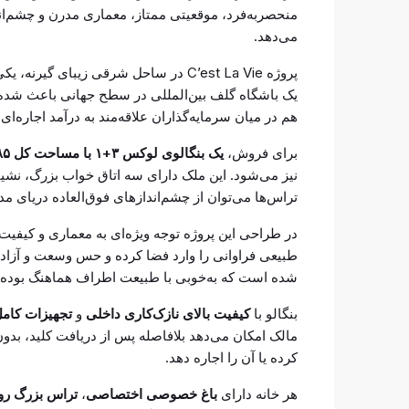
منحصربه‌فرد، موقعیتی ممتاز، معماری مدرن و چشم‌انداز
می‌دهد.
پروژه C’est La Vie در ساحل شرقی زیب
یک باشگاه گلف بین‌المللی در سطح جهانی باعث شد
هم در میان سرمایه‌گذاران علاقه‌مند به درآمد اجاره‌ای
برای فروش،
یک بنگالوی لوکس ۳+۱ با مساحت کل ۲۸۵ متر مربع
نیز می‌شود. این ملک دارای سه اتاق خواب بزرگ، نشیم
تراس‌ها می‌توان از چشم‌اندازهای فوق‌العاده دریای م
در طراحی این پروژه توجه ویژه‌ای به معماری و کیفی
طبیعی فراوانی را وارد فضا کرده و حس وسعت و آزادی
شده است که به‌خوبی با طبیعت اطراف هماهنگ بوده و 
بنگالو با
کیفیت بالای نازک‌کاری داخلی
و
تجهیزات کام
مالک امکان می‌دهد بلافاصله پس از دریافت کلید، بدون
کرده یا آن را اجاره دهد.
هر خانه دارای
باغ خصوصی اختصاصی
،
تراس بزرگ رو