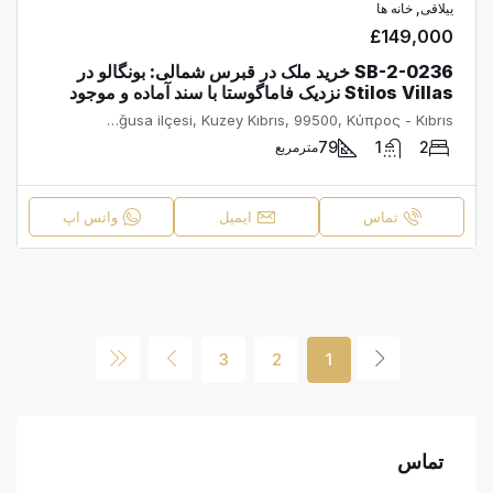
ییلاقی, خانه ها
£149,000
SB-2-0236 خرید ملک در قبرس شمالی: بونگالو در
Stilos Villas نزدیک فاماگوستا با سند آماده و موجود
Derviş Vaiz Caddesi, Mutluyaka, Gazimağusa Belediyesi, Gazimağusa ilçesi, Kuzey Kıbrıs, 99500, Κύπρος - Kıbrıs
79
1
2
مترمربع
تماس
ایمیل
واتس اپ
3
2
1
تماس