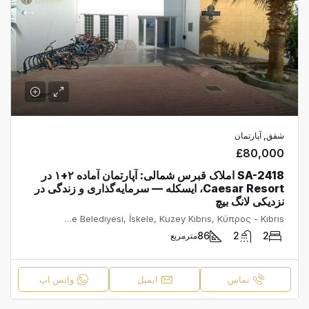
شقق, آپارتمان
£80,000
SA-2418 املاک قبرس شمالی: آپارتمان آماده ۲+۱ در
Caesar Resort، ایسکله — سرمایه‌گذاری و زندگی در
نزدیکی لانگ بیچ
İskele, İskele Belediyesi, İskele, Kuzey Kıbrıs, Κύπρος - Kıbrıs
86
2
2
مترمربع
تماس
ایمیل
واتس اپ