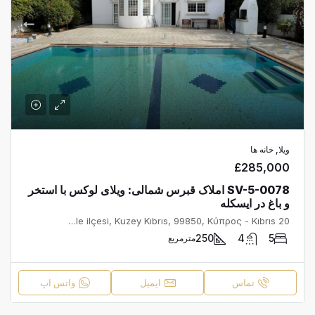
ویلا, خانه ها
£285,000
SV-5-0078 املاک قبرس شمالی: ویلای لوکس با استخر
و باغ در ایسکله
20 Temmuz Caddesi, Bahçeler, İskele Belediyesi, İskele ilçesi, Kuzey Kıbrıs, 99850, Κύπρος - Kıbrıs
250
4
5
مترمربع
تماس
ایمیل
واتس اپ