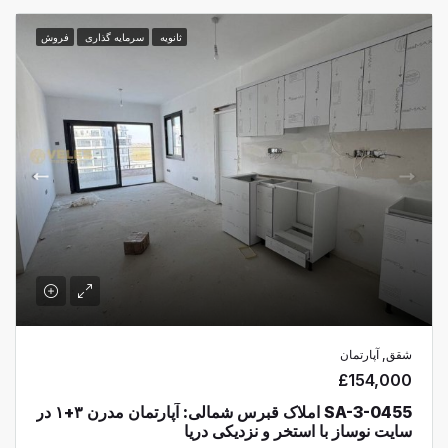
ثانویه
سرمایه گذاری
فروش
شقق, آپارتمان
£154,000
SA-3-0455 املاک قبرس شمالی: آپارتمان مدرن ۳+۱ در
سایت نوساز با استخر و نزدیکی دریا