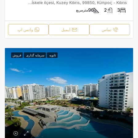
Caesar Resort, İskele, İskele Belediyesi, İskele ilçesi, Kuzey Kıbrıs, 99850, Κύπρος - Kıbrıs
96
2
3
مترمربع
تماس
ایمیل
واتس اپ
ثانویه
سرمایه گذاری
فروش