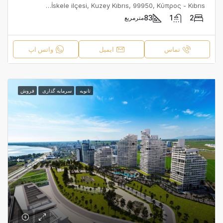
Kalamia, Yenierenköy, Erenköy-Karpaz Belediyesi, İskele ilçesi, Kuzey Kıbrıs, 99950, Κύπρος - Kıbrıs
83
1
2
مترمربع
تماس
ایمیل
واتس اپ
ثانویه
سرمایه گذاری
فروش