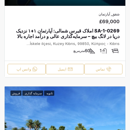
شقق, آپارتمان
£69,000
SA-1-0269 املاک قبرس شمالی: آپارتمان ۱+۱ نزدیک
دریا در لانگ بیچ – سرمایه‌گذاری عالی و درآمد اجاره بالا
Caesar Resort, İskele, İskele Belediyesi, İskele ilçesi, Kuzey Kıbrıs, 99850, Κύπρος - Kıbrıs
60
1
1
مترمربع
تماس
ایمیل
واتس اپ
ثانویه
سرمایه گذاری
فروش