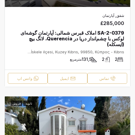
شقق, آپارتمان
£285,000
SA-2-0379 املاک قبرس شمالی: آپارتمان گوشه‌ای
لوکس با چشم‌انداز دریا در Querencia، لانگ بیچ
(ایسکله)
İskele, İskele Belediyesi, İskele ilçesi, Kuzey Kıbrıs, 99850, Κύπρος - Kıbrıs
131,5
2
2
مترمربع
تماس
ایمیل
واتس اپ
ثانویه
فروش