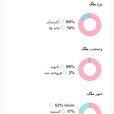
نوع
ملک
86%
آپارتمان
14%
خانه ها
وضعیت
ملک
98%
ثانویه
2%
فروخته شد
شهر
ملک
52%
Iskele
17%
اسنتپه