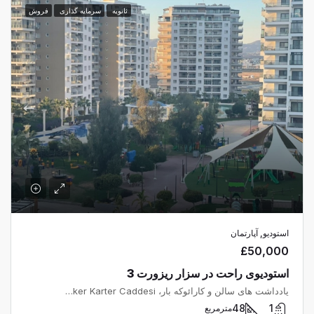
ثانویه
سرمایه گذاری
فروش
استودیو, آپارتمان
£50,000
استودیوی راحت در سزار ریزورت 3
یادداشت های سالن و کارائوکه بار، Şht. İlker Karter Caddesi، اقامتگاه رویال سان الیت، اسکله، İskele Belediyesi، İskele ilçesi، Kuzey Kıbrıs، 99850، Κύπρος - Kıbrıs
48
1
مترمربع