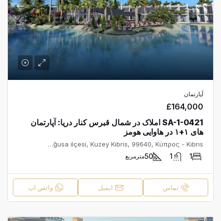
آپارتمان
£164,000
SA-1-0421 املاک در شمال قبرس کنار دریا: آپارتمان
های ۱+۱ در هاوایی هومز
Tatlısu, Tatlısu Belediyesi, Gazimağusa ilçesi, Kuzey Kıbrıs, 99640, Κύπρος - Kıbrıs
50
1
1
مترمربع
تماس
ایمیل
واتس اپ