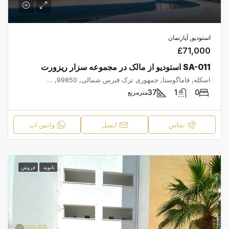
استودیو, آپارتمان
£71,000
SA-011 استودیو از مالک در مجموعه سزار ریزورت
اسکله, فاماگوستا, جمهوری ترک قبرس شمالی, 99850, قبرس
37
1
0
مترمربع
تماس
ایمیل
واتس اپ
ثانویه
فروش