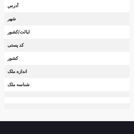
آدرس
شهر
ایالت/کشور
کد پستی
کشور
اندازه ملک
شناسه ملک